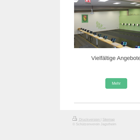
Vielfältige Angebot
Mehr
Druckversion
|
Sitemap
© Schützenverein Jagstheim