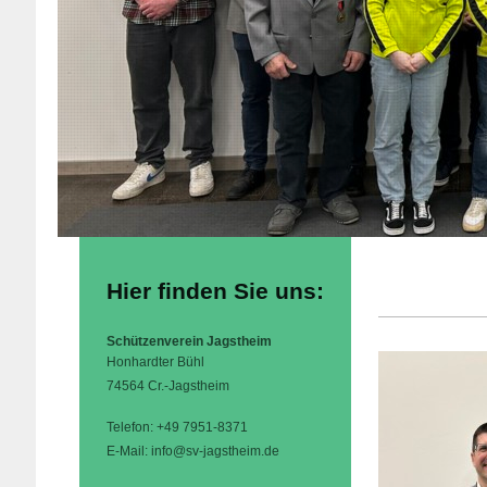
Hier finden Sie uns:
Schützenverein Jagstheim
Honhardter Bühl
74564 Cr.-Jagstheim
Telefon: +49 7951-8371
E-Mail: info@sv-jagstheim.de