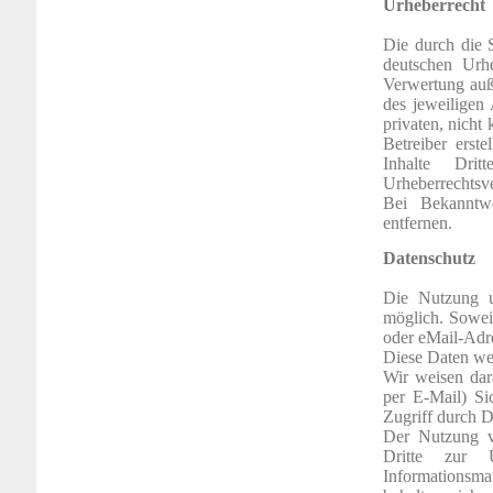
Urheberrecht
Die durch die S
deutschen Urhe
Verwertung auß
des jeweiligen
privaten, nicht
Betreiber erst
Inhalte Dri
Urheberrechtsv
Bei Bekanntw
entfernen.
Datenschutz
Die Nutzung u
möglich. Sowei
oder eMail-Adre
Diese Daten we
Wir weisen dar
per E-Mail) Si
Zugriff durch Dr
Der Nutzung v
Dritte zur 
Informationsma