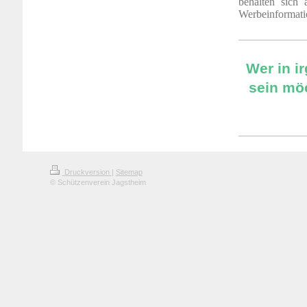
behalten sich 
Werbeinformati
Wer in i
sein möc
Druckversion
|
Sitemap
© Schützenverein Jagstheim