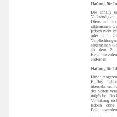
Haftung für In
Die Inhalte un
Vollständigkei
Diensteanbiete
allgemeinen Ge
jedoch nicht ve
oder nach Ums
Verpflichtung
allgemeinen Ges
ab dem Zeitp
Bekanntwerden 
entfernen.
Haftung für L
Unser Angebot 
Einfluss hab
übernehmen. Für 
der Seiten ver
mögliche Rech
Verlinkung nich
jedoch ohne 
Bekanntwerden 